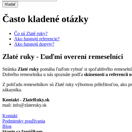
hľadať
Často kladené otázky
Čo sú Zlaté ruky?
Ako fungujú referencie?
Ako fungujú dopyty?
Zlaté ruky - Ľuďmi overení remeselníci
Stránka
Zlaté ruky
pomáha ľuďom vybrať si spoľahlivého remeselní
Dobrého remeselníka u nás spoznáte podľa
skúseností a referencií 
Z pohľadu remeselníkov sú Zlaté ruky výbornou príležitosťou, ako p
zákazníka.
Kontakt - ZlateRuky.sk
mail: info@zlateruky.sk
Kontakt
Podmienky používania
Blog
Stante sa fanúšikom