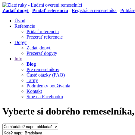
Zadať dopyt
Pridať referenciu
Registrácia remeselníka
Prihlás
Úvod
Referencie
Pridať referenciu
Prezerať referencie
Dopyt
Zadať dopyt
Prezerať dopyty
Info
Blog
Pre remeselníkov
Časté otázky (FAQ)
Tarify
Podmienky používania
Kontakt
Sme na Facebooku
Vyberte si dobrého remeselníka,