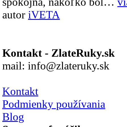
spokojná, nakoľko bol…
vi
autor
iVETA
Kontakt - ZlateRuky.sk
mail: info@zlateruky.sk
Kontakt
Podmienky používania
Blog