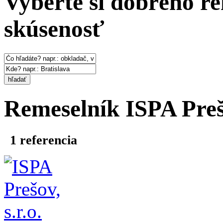
Vyberte si dobrého re
skúsenosť
hľadať
Remeselník
ISPA Prešo
1
referencia