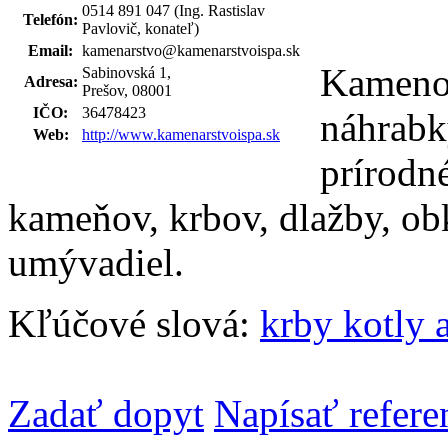
0514 891 047 (Ing. Rastislav
Telefón:
Pavlovič, konateľ)
Email:
kamenarstvo@kamenarstvoispa.sk
Kamenos
Sabinovská 1,
Adresa:
Prešov, 08001
IČO:
36478423
náhrabk
Web:
http://www.kamenarstvoispa.sk
prírodn
kameňov, krbov, dlažby, ob
umývadiel.
Kľúčové slová:
krby kotly 
Zadať dopyt
Napísať refere