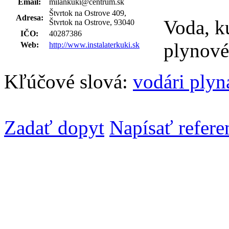
Email:
milankuki@centrum.sk
Štvrtok na Ostrove 409,
Adresa:
Voda, kú
Štvrtok na Ostrove, 93040
IČO:
40287386
plynové
Web:
http://www.instalaterkuki.sk
Kľúčové slová:
vodári plyná
Zadať dopyt
Napísať refere