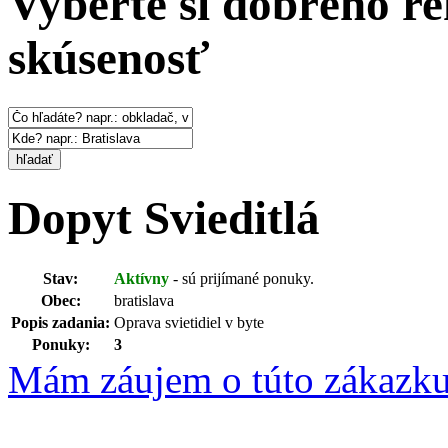
Vyberte si dobrého re
skúsenosť
hľadať
Dopyt
Svieditlá
Stav:
Aktívny
- sú prijímané ponuky.
Obec:
bratislava
Popis zadania:
Oprava svietidiel v byte
Ponuky:
3
Mám záujem o túto zákazk